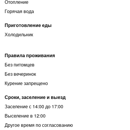
Заселение:
Отопление
!!!! Заезд с 12:00 до 18:00 Выезд до 11:00, рассмотрим
Горячая вода
заезд с 9:00
Приготовление еды
Рядом находятся:
Холодильник
1. «Хинкали» кафе. Севастопольский просп., 6
2. «Гастрофабрика» кафе, столовая. Нагорная ул., 3А
3. «Столички» аптека. Нагорная ул., 12
Правила проживания
4. «ВкусВилл» супермаркет. Нагорная ул., 21, корп. 1
Без питомцев
5. «Пятерочка» супермаркет. Нагорная ул., 21, корп. 1
Без вечеринок
Курение запрещено
Сроки, заселение и выезд
Заселение с 14:00 до 17:00
Выселение в 12:00
Другое время по согласованию