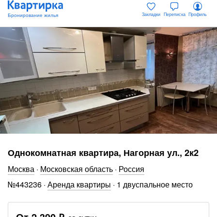
Закладки
Переписка
Профиль
Однокомнатная квартира, Нагорная ул., 2к2
Москва
·
Московская область
·
Россия
№
443236
·
Аренда квартиры
·
1 двуспальное место
От
2 390 ₽