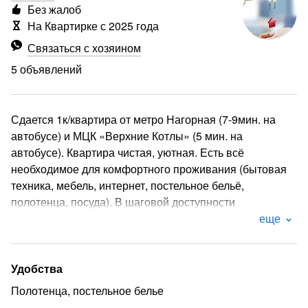
Без жалоб
На Квартирке с 2025 года
Связаться с хозяином
5 объявлений
Сдается 1к/квартира от метро Нагорная (7-9мин. на
автобусе) и МЦК «Верхние Котлы» (5 мин. на
автобусе). Квартира чистая, уютная. Есть всё
необходимое для комфортного проживания (бытовая
техника, мебель, интернет, постельное бельё,
полотенца, посуда). В шаговой доступности
супермаркеты , парк. недалеко есть кафе. Оформление
еще
по договору краткосрочного коммерческого найма
жилого помещения (наличие паспорта обязательно)
Отчётные документы-кассовый чек.
Удобства
Рассматриваем жильцов исключительно РФ.
Полотенца, постельное белье