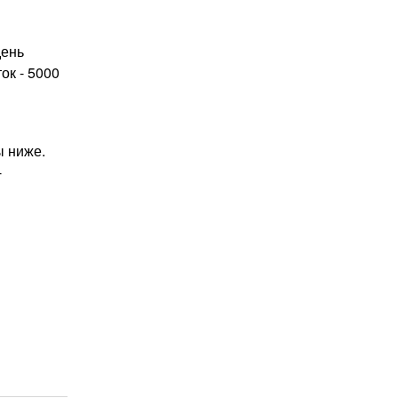
день
ок - 5000
ы ниже.
-