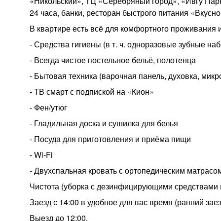
«Никольский», ТЦ «Серебряный город», «Ивгу Парк
24 часа, банки, ресторан быстрого питания «Вкусно 
В квартире есть всё для комфортного проживания и
- Средства гигиены (в т. ч. одноразовые зубные на
- Всегда чистое постельное бельё, полотенца
- Бытовая техника (варочная панель, духовка, мик
- ТВ смарт с подпиской на «Кион»
- Фен/утюг
- Гладильная доска и сушилка для белья
- Посуда для приготовления и приёма пищи
- Wi-Fi
- Двухспальная кровать с ортопедическим матрасо
Чистота (уборка с дезинфицирующими средствами п
Заезд с 14:00 в удобное для вас время (ранний зае
Выезд до 12:00.