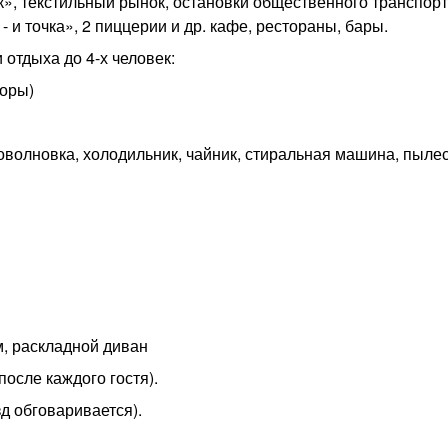
», текстильный рынок, остановки общественного транспорт
- и точка», 2 пиццерии и др. кафе, рестораны, бары.
 отдыха до 4-х человек:
боры)
роволновка, холодильник, чайник, стиральная машина, пыле
м, раскладной диван
осле каждого гостя).
зд обговаривается).