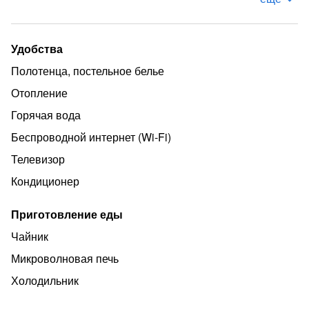
- Smart TV
- кондиционер
Удобства
- Wi-Fi
Полотенца, постельное белье
- холодильник
Отопление
- чайник
Горячая вода
- микроволновая печь
Беспроводной интернет (Wi‑Fi)
- набор посуды
Телевизор
Двухместный номер расположен на втором этаже,
площадь 19 кв.м.
Кондиционер
Номер имеет уютную террасу, с видом на море,
Приготовление еды
оборудованную креслами и столиком.
Чайник
Микроволновая печь
Холодильник