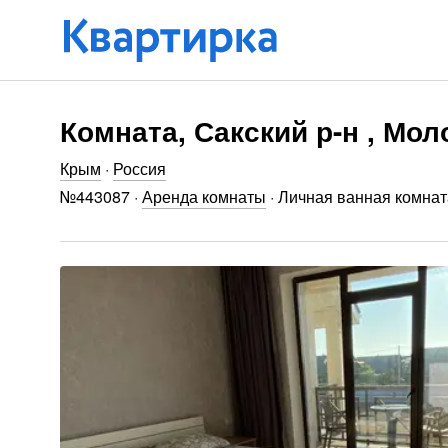
Комната, Сакский р-н , Мол
Крым
·
Россия
№
443087
·
Аренда комнаты
·
Личная ванная комнат