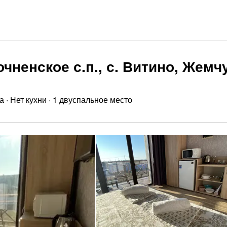
очненское с.п., с. Витино, Жемч
а
·
Нет кухни
·
1 двуспальное место