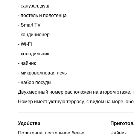
- санузел, душ
- постель и полотенца
- Smart TV
- кондиционер
- Wi-Fi
- холодильник
- чайник
- микроволновая печь
- набор посуды
Двухместный номер расположен на втором этаже, п
Номер имеет уютную террасу, с видом на море, об
Удобства
Приготов
Полотенца, постельное белье
Чайник