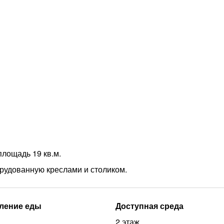
лощадь 19 кв.м.
орудованную креслами и столиком.
ление еды
Доступная среда
2 этаж