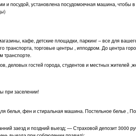
и и посудой, установлена посудомоечная машина, чтобы в
ды)
магазины, кафе, детские площадки, паркинг – все для вашег
о транспорта, торговые центры , ипподром. До центра горо
м транспорте.
в, деловых гостей города, студентов и местных жителей ,
ы при заселении!
для белья, фен и стиральная машина. Постельное белье , П
анний заезд и поздний выезд; — Страховой депозит 3000 ру
день выезда при соблюдении правил);