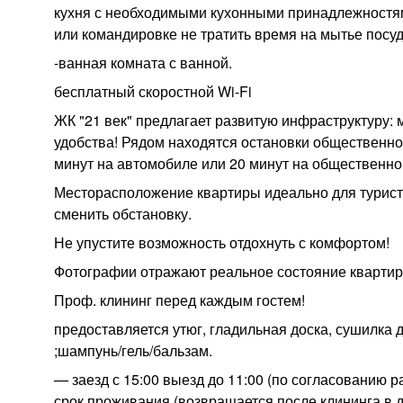
кухня с необходимыми кухонными принадлежностям
или командировке не тратить время на мытье посу
-ванная комната с ванной.
бесплатный скоростной Wi-Fi
ЖК "21 век" предлагает развитую инфраструктуру: 
удобства! Рядом находятся остановки общественног
минут на автомобиле или 20 минут на общественно
Месторасположение квартиры идеально для туристо
сменить обстановку.
Не упустите возможность отдохнуть с комфортом!
Фотографии отражают реальное состояние квартир
Проф. клининг перед каждым гостем!
предоставляется утюг, гладильная доска, сушилка 
;шампунь/гель/бальзам.
— заезд с 15:00 выезд до 11:00 (по согласованию р
срок проживания (возвращается после клининга в 