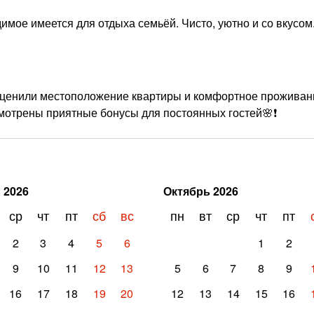
димое имеется для отдыха семьёй. Чисто, уютно и со вкусом.
 оценили местоположение квартиры и комфортное проживани
смотрены приятные бонусы для постоянных гостей🌸❗
ь
2026
Октябрь
2026
ср
чт
пт
сб
вс
пн
вт
ср
чт
пт
2
3
4
5
6
1
2
9
10
11
12
13
5
6
7
8
9
16
17
18
19
20
12
13
14
15
16