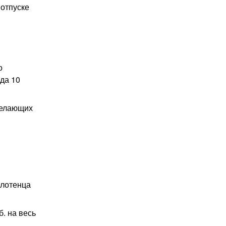
 отпуске
о
да 10
желающих
олотенца
б. на весь