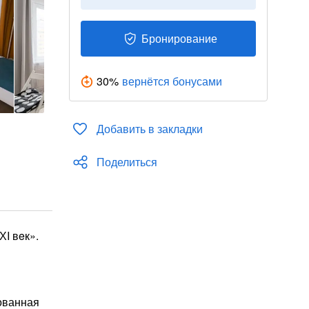
Бронирование
30
%
вернётся бонусами
Добавить в закладки
Поделиться
I вeк».
ованная