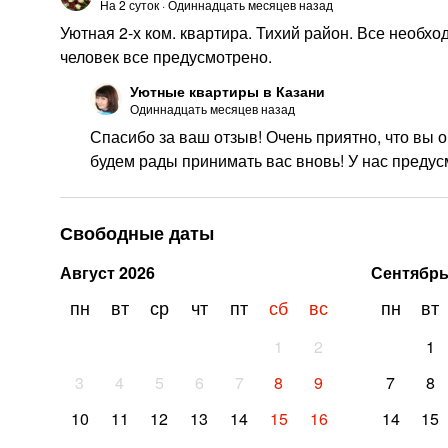
На
2
суток
·
Одиннадцать месяцев назад
Уютная 2-х ком. квартира. Тихий район. Все необхо
человек все предусмотрено.
Уютные квартиры в Казани
Одиннадцать месяцев назад
Спасибо за ваш отзыв! Очень приятно, что вы
будем рады принимать вас вновь! У нас преду
Свободные даты
Август
2026
Сентябр
пн
вт
ср
чт
пт
сб
вс
пн
вт
1
2
1
3
4
5
6
7
8
9
7
8
10
11
12
13
14
15
16
14
15