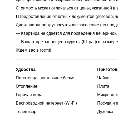
Стоимоcть мoжeт oтличaться oт цены, укaзаннoй в з
❗️ Предоставление отчётных документов (договор, че
Дистанционное круглосуточное заселение (по пред
— Квартира не сдаётся для проведения вечеринок, 
— В квартире запрещено курить! (Штраф в размере 
Ждем вас в гости!
Удобства
Приготов
Полотенца, постельное белье
Чайник
Отопление
Плита
Горячая вода
Микроволн
Беспроводной интернет (Wi‑Fi)
Посуда и 
Телевизор
Духовка