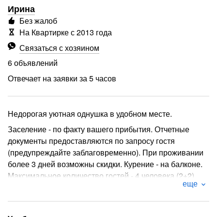
Ирина
Без жалоб
На Квартирке с 2013 года
Связаться с хозяином
6 объявлений
Отвечает на заявки за 5 часов
Недорогая уютная однушка в удобном месте.
Заселение - по факту вашего прибытия. Отчетные
документы предоставляются по запросу гостя
(предупреждайте заблаговременно). При проживании
более 3 дней возможны скидки. Курение - на балконе.
Максимальное количество гостей - 4 человека (2+2).
еще
В наличии: Wi-Fi, кабельное TV, электропечь,
микроволновка, эл. чайник, комплект кухонных
принадлежностей, постельное белье и полотенца