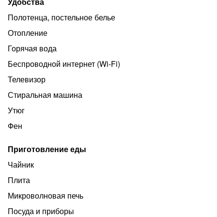
Удобства
(уборка и смена белья - каждый 5й день проживания),
Полотенца, постельное белье
утюг, фен, средства гигиены.
Отопление
В 5-10 минутах ходьбы: центр города, магазины, кафе,
платная автостоянка, центральный вход в парк,
Горячая вода
спорткомплекс "Ледовый дворец", набережная реки
Беспроводной интернет (Wi‑Fi)
Уса, До горы Югус (горнолыжная трасса) не более 10
Телевизор
минут езды.
Стиральная машина
Утюг
Фен
Приготовление еды
Чайник
Плита
Микроволновая печь
Посуда и приборы