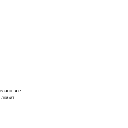
делано все
о любит