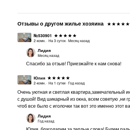
Отзывы о другом жилье хозяина
№530901
2-комн.
·
На
3
суток
·
Месяц назад
Лидия
Месяц назад
Спасибо за отзыв! Приезжайте к нам снова!
Юлия
2-комн.
·
На
1
сутки
·
Год назад
Очень уютная и светлая квартира,замечательный ин
с душой! Вид шикарный из окна, всем советую ,ни г
чтоб все было с иголочки так вот это именно этот в
Лидия
Год назад
Юлия, благодарим за теплые слова! Будем рады 