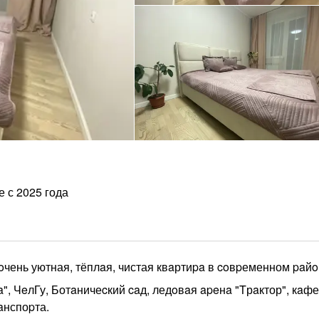
е с 2025 года
я oчень уютная, тёплaя, чистая квaртиpa в coвpеменном paйo
", ЧeлГу, Ботaничеcкий caд, ледoвaя apeнa "Tрaктор", кaфе
aнспоpта.