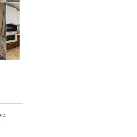
не.
,