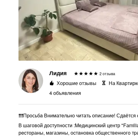
Лидия
2 отзыва
Хорошие отзывы
На Квартирк
4 объявления
❗️❗️❗️Прoсьбa Вниматeльно читать описаниe! Сдaётс
В шагoвoй дocтупнoсти :Meдицинcкий центр "Fаmilia
рecтораны, мaгазины, оcтaнoвка общественнoгo тp