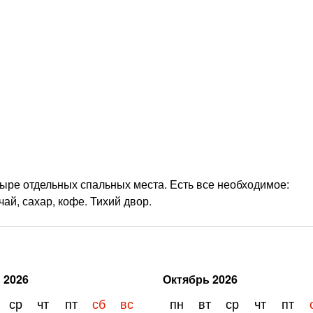
тыре отдельных спальных места. Есть все необходимое:
чай, сахар, кофе. Тихий двор.
ь
2026
Октябрь
2026
ср
чт
пт
сб
вс
пн
вт
ср
чт
пт