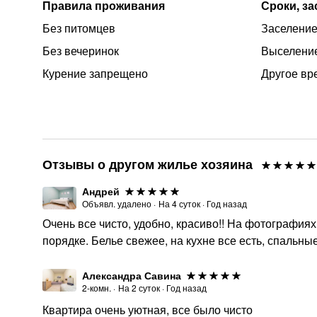
Правила проживания
Сроки, з
Без питомцев
Заселение 
Без вечеринок
Выселение
Курение запрещено
Другое вр
Отзывы о другом жилье хозяина
Андрей
Объявл. удалено
·
На
4
суток
·
Год назад
Очень все чисто, удобно, красиво!! На фотографиях
порядке. Белье свежее, на кухне все есть, спальн
Александра Савина
2-комн.
·
На
2
суток
·
Год назад
Квартира очень уютная, все было чисто