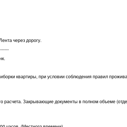
Лента через дорогу.
-----
нк.
приборки квартиры, при условии соблюдения правил прожив
го расчета. Закрывающие документы в полном объеме (отд
.00 часов..(Местного времени)