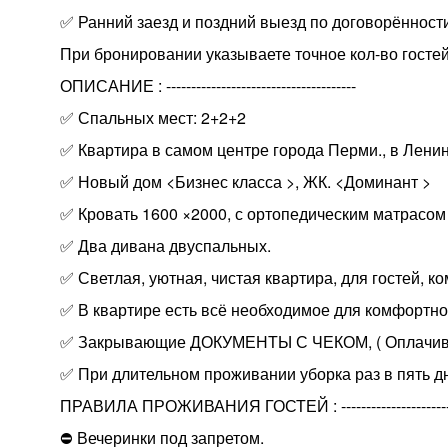
✅ Ранний заезд и поздний выезд по договорённости
При бронировании указываете точное кол-во гостей
ОПИСАНИЕ : --------------------------------------
✅ Спальных мест: 2+2+2
✅ Квартира в самом центре города Перми., в Лени
✅ Новый дом <Бизнес класса >, ЖК. <Доминант >
✅ Кровать 1600 ×2000, с ортопедическим матрасом
✅ Два дивана двуспальных.
✅ Светлая, уютная, чистая квартира, для гостей, к
✅ В квартире есть всё необходимое для комфортно
✅ Закрывающие ДОКУМЕНТЫ С ЧЕКОМ, ( Оплачива
✅ При длительном проживании уборка раз в пять д
ПРАВИЛА ПРОЖИВАНИЯ ГОСТЕЙ : --------------------------
⛔️ Вечеринки под запретом.