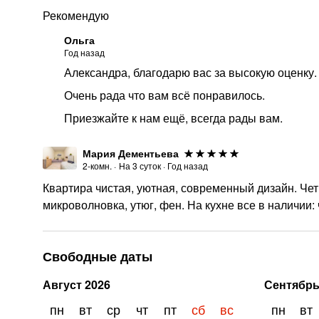
Рекомендую
Ольга
Год назад
Александра, благодарю вас за высокую оценку.
Очень рада что вам всё понравилось.
Приезжайте к нам ещё, всегда рады вам.
Мария Дементьева
2-комн.
·
На
3
суток
·
Год назад
Квартира чистая, уютная, современный дизайн. Че
микроволновка, утюг, фен. На кухне все в наличии: 
Свободные даты
Август
2026
Сентябр
пн
вт
ср
чт
пт
сб
вс
пн
вт