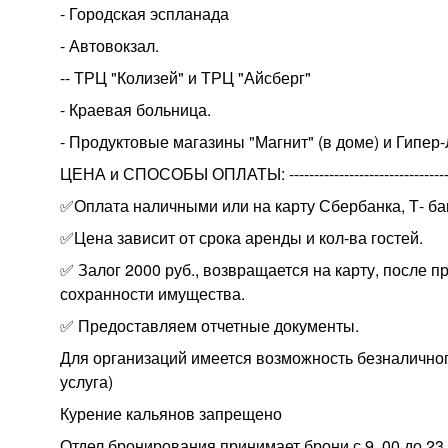
- Городская эспланада
- Автовокзал.
-- ТРЦ "Колизей" и ТРЦ "Айсберг"
- Краевая больница.
- Продуктовые магазины "Магнит" (в доме) и Гипер-
ЦЕНА и СПОСОБЫ ОПЛАТЫ: ---------------------------------
✅Оплата наличными или на карту Сбербанка, Т- ба
✅Цена зависит от срока аренды и кол-ва гостей.
✅ Залог 2000 руб., возвращается на карту, после 
сохранности имущества.
✅ Предоставляем отчетные документы.
Для организаций имеется возможность безналично
услуга)
Курение кальянов запрещено
Отдел бронирования принимает брони с 9. 00.до 23