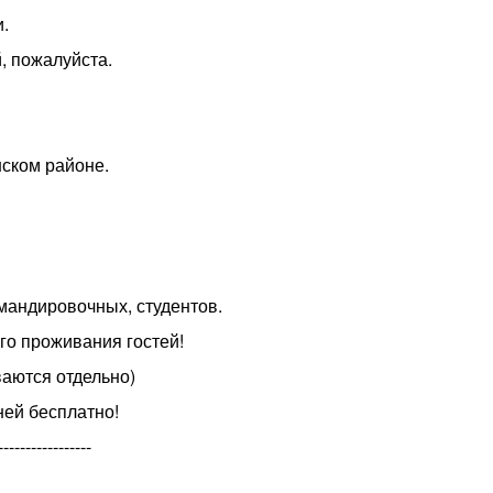
.
, пожалуйста.
нском районе.
омандировочных, студентов.
го проживания гостей!
ются отдельно)
ней бесплатно!
------------