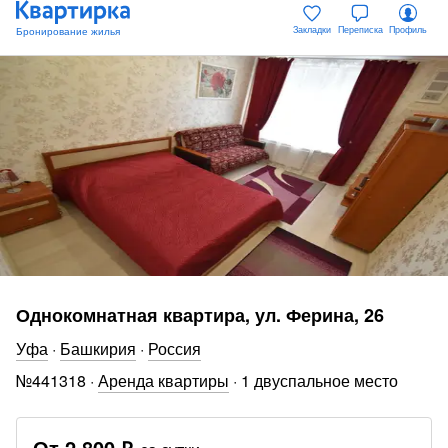
Закладки
Переписка
Профиль
Однокомнатная квартира, ул. Ферина, 26
Уфа
·
Башкирия
·
Россия
№
441318
·
Аренда квартиры
·
1 двуспальное место
От
2 800 ₽