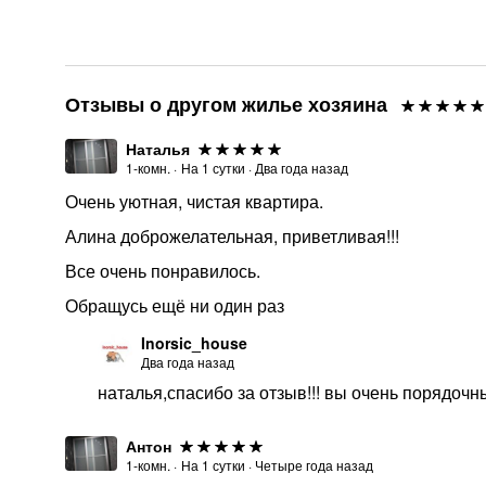
Отзывы о другом жилье хозяина
Наталья
1-комн.
·
На
1
сутки
·
Два года назад
Очень уютная, чистая квартира.
Алина доброжелательная, приветливая!!!
Все очень понравилось.
Обращусь ещё ни один раз
Inorsic_house
Два года назад
наталья,спасибо за отзыв!!! вы очень порядочн
Антон
1-комн.
·
На
1
сутки
·
Четыре года назад