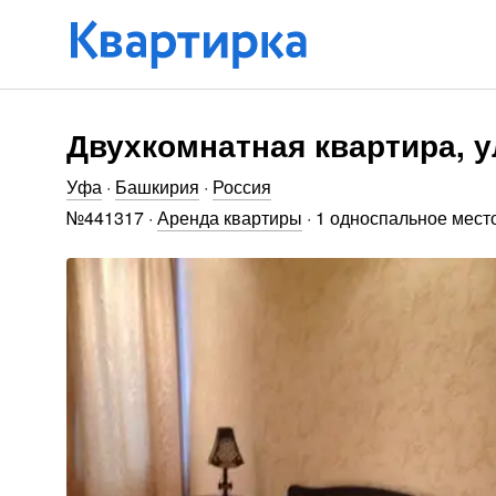
Двухкомнатная квартира, у
Уфа
·
Башкирия
·
Россия
№
441317
·
Аренда квартиры
·
1 односпальное мест