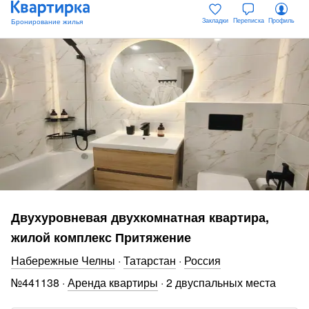
Закладки
Переписка
Профиль
Двухуровневая двухкомнатная квартира,
жилой комплекс Притяжение
Набережные Челны
·
Татарстан
·
Россия
№
441138
·
Аренда квартиры
·
2 двуспальных места