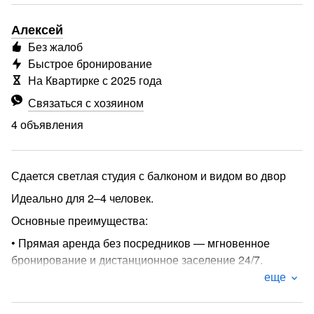
Алексей
Без жалоб
Быстрое бронирование
На Квартирке с 2025 года
Связаться с хозяином
4 объявления
Сдается светлая студия с балконом и видом во двор
Идеально для 2–4 человек.
Основные преимущества:
• Прямая аренда без посредников — мгновенное
бронирование и дистанционное заселение 24/7.
еще
• Транспортная доступность: до метро Котельники 10
минут на маршрутке (ходит каждые 5 минут).