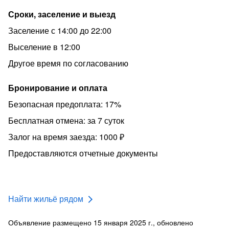
ночей. Постоянным гостям — скидка 10%.
Сроки, заселение и выезд
Пожалуйста, обратите внимание:
Заселение с 14:00 до 22:00
• Курение строго запрещено.
Выселение в 12:00
• Соблюдение закона о тишине.
Другое время по согласованию
• Проживание без животных.
Не размещаем для:
Бронирование и оплата
• Проведения вечеринок.
Безопасная предоплата: 17%
• Гостей без документов.
Бесплатная отмена: за 7 суток
• Лиц в состоянии опьянения.
Залог на время заезда: 1000 ₽
Нарушение данных условий может привести к
Предоставляются отчетные документы
досрочному выселению с удержанием залога в полном
объеме.
Найти жильё рядом
Объявление размещено 15 января 2025 г., обновлено