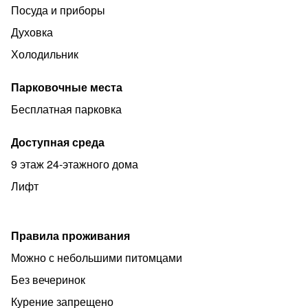
Посуда и приборы
Расстояние до Центрального Автовокзала 800 м
Духовка
(можно дойти пешком)
Холодильник
Расстояние до жд вокзала 8 км (14 мин на такси)
Расстояние до остановки общественного транспорта
Парковочные места
100 м.
Бесплатная парковка
До центральной части города -10 мин. на
общественном транспорте.
Доступная среда
9 этаж 24-этажного дома
Лифт
Правила проживания
Можно с небольшими питомцами
Без вечеринок
Курение запрещено