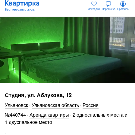
Закладки
Переписка
Профиль
Студия, ул. Аблукова, 12
Ульяновск
·
Ульяновская область
·
Россия
№
440744
·
Аренда квартиры
·
2 односпальных места и
1 двуспальное место