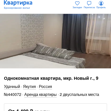
Закладки
Переписка
Профиль
Однокомнатная квартира, мкр. Новый г., 9
Удачный
·
Якутия
·
Россия
№
440072
·
Аренда квартиры
·
2 двуспальных места
От
4 400 ₽