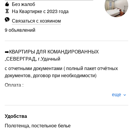
Без жалоб
На Квартирке с 2023 года
Связаться с хозяином
9 объявлений
➡️КВАРТИРЫ ДЛЯ КОМАНДИРОВАННЫХ
„СЕВЕРГРАД„ г.Удачный
с отчетными документами ( полный пакет отчётных
документов, договор при необходимости)
Оплата :
Наличные или по терминалу
еще
Безналичная оплата ( по счету)
В квартирах есть все необходимое для проживания на
Удобства
любой срок :
Полотенца, постельное белье
Комфортное спальное место;