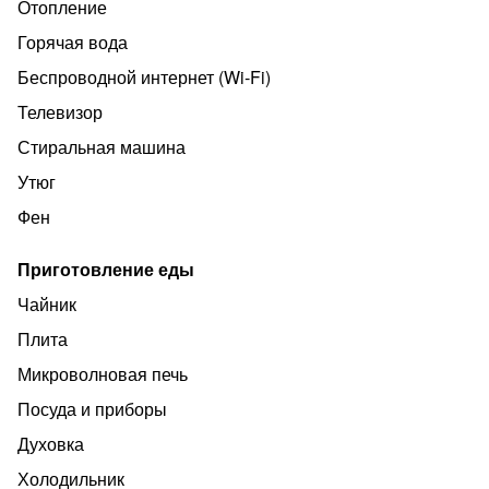
Отопление
кухня ( все для приема и приготовления пищи );
Горячая вода
Холодильник, ТВ, стиральная машина, микроволновая
Беспроводной интернет (Wi‑Fi)
печь;
Телевизор
Гладильные принадлежности ,
Стиральная машина
Постельное белье + набор полотенец
Утюг
Стоимость однокомнатных квартир от 3000₽ в сутки
Фен
Стоимость двухкомнатных квартир от 4500₽ сутки за
квартиру
Приготовление еды
✔️На длительной срок готовы обсудить
Чайник
индивидуальные условия и скидку.
Плита
Микроволновая печь
Посуда и приборы
Духовка
Холодильник