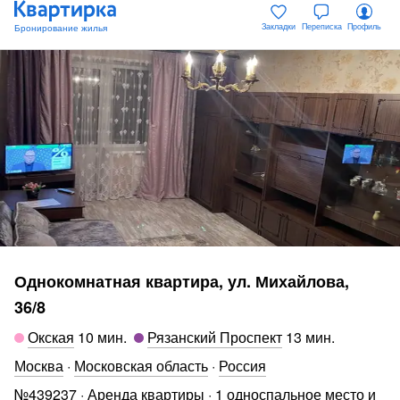
Закладки
Переписка
Профиль
Однокомнатная квартира, ул. Михайлова,
36/8
Окская
10 мин
.
Рязанский Проспект
13 мин
.
Москва
·
Московская область
·
Россия
№
439237
·
Аренда квартиры
·
1 односпальное место и