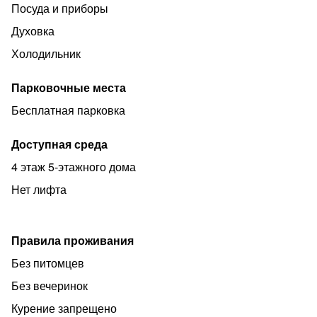
Посуда и приборы
запрещено.
Духовка
Соблюдать строго правила проживания в квартире!
Холодильник
Ждём Вас в гости !🤗
Надеемся на взаимное уважение и понимание!
Парковочные места
Для Вас комфортный отдых,для нас радость за Ваш
Бесплатная парковка
комфорт!🤗❤️
Доступная среда
4 этаж 5-этажного дома
Нет лифта
Правила проживания
Без питомцев
Без вечеринок
Курение запрещено