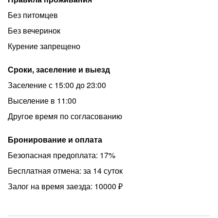
доплата от 1000 руб./сутки
Без питомцев
У нас есть парковка на 1 машино-место (по запросу) во
внутреннем закрытом дворе, 2000 руб./сутки
Без вечеринок
ПО ЗАПРОСУ (за доплату):
Курение запрещено
- Предоставление детской кроватки, стула для
Сроки, заселение и выезд
кормления
Заселение с 15:00 до 23:00
- Предоставление дополнительной кровати
Выселение в 11:00
- Предоставление дополнительного комплекта белья
Другое время по согласованию
- Подготовка комплекта отчетных документов
Бронирование и оплата
Безопасная предоплата: 17%
Бесплатная отмена: за 14 суток
Залог на время заезда: 10000 ₽