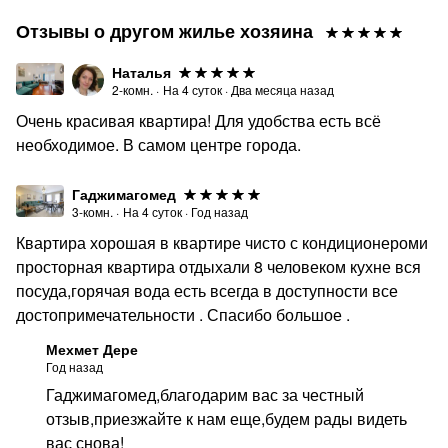
Отзывы о другом жилье хозяина
Наталья
2-комн.
·
На
4
суток
·
Два месяца назад
Очень красивая квартира! Для удобства есть всё
необходимое. В самом центре города.
Гаджимагомед
3-комн.
·
На
4
суток
·
Год назад
Квартира хорошая в квартире чисто с кондиционероми
просторная квартира отдыхали 8 человеком кухне вся
посуда,горячая вода есть всегда в доступности все
достопримечательности . Спасибо большое .
Мехмет Дере
Год назад
Гаджимагомед,благодарим вас за честный
отзыв,приезжайте к нам еще,будем рады видеть
вас снова!