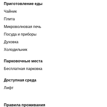
курить в квартире!
Приготовление еды
Проживание с домашними питомцами обговаривается
Чайник
индивидуально.
Плита
Будем рады Вас видеть!
Микроволновая печь
Посуда и приборы
Духовка
Холодильник
Парковочные места
Бесплатная парковка
Доступная среда
Лифт
Правила проживания