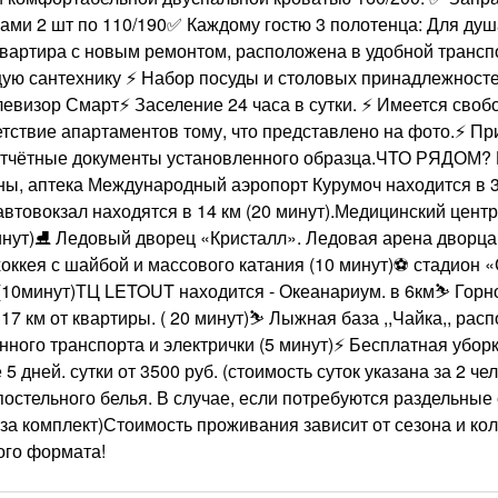
ми 2 шт по 110/190✅ Каждому гостю 3 полотенца: Для душа
артира с новым ремонтом, расположена в удобной трансп
ящую сантехнику ⚡ Набор посуды и столовых принадлежносте
левизор Смарт⚡ Заселение 24 часа в сутки. ⚡ Имеется своб
етствие апартаментов тому, что представлено на фото.⚡ Пр
отчётные документы установленного образца.ЧТО РЯДОМ?
ы, аптека Международный аэропорт Курумоч находится в 3
 автовокзал находятся в 14 км (20 минут).Медицинский цент
минут)⛸ Ледовый дворец «Кристалл». Ледовая арена дворца
хоккея с шайбой и массового катания (10 минут)⚽️ стадион
 (10минут)ТЦ LETOUT находится - Океанариум. в 6км⛷ Го
7 км от квартиры. ( 20 минут)⛷ Лыжная база ,,Чайка,, ра
нного транспорта и электрички (5 минут)⚡ Бесплатная убор
дней. сутки от 3500 руб. (стоимость суток указана за 2 чел
постельного белья. В случае, если потребуются раздельные
. за комплект)Стоимость проживания зависит от сезона и ко
ого формата!