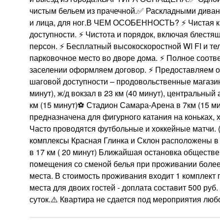
чистым бельем из прачечной.✅ Раскладными дивана
и лица, для ног.В ЧЕМ ОСОБЕННОСТЬ? ⚡ Чистая кв
доступности. ⚡ Чистота и порядок, включая блест
персон. ⚡ Бесплатный высокоскоростной WI FI и те
парковочное место во дворе дома. ⚡ Полное соотв
заселении оформляем договор. ⚡ Предоставляем 
шаговой доступности – продовольственные магазин
минут), ж/д вокзал в 23 км (40 минут), центральный
км (15 минут)⚽️ Стадион Самара-Арена в 7км (15 
предназначена для фигурного катания на коньках, 
Часто проводятся футбольные и хоккейные матчи.
комплексы Красная Глинка и Склон расположены в 1
в 17 км ( 20 минут) Ближайшая остановка обществе
помещения со сменой белья при проживании более 5 
места. В стоимость проживания входит 1 комплект 
места для двоих гостей - доплата составит 500 руб
суток.⚠️ Квартира не сдается под мероприятия люб