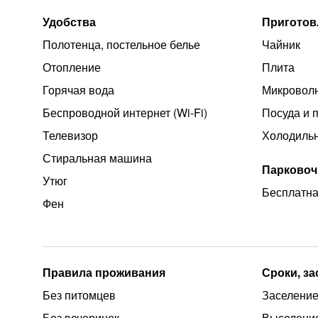
Удобства
Приготов
Полотенца, постельное белье
Чайник
Отопление
Плита
Горячая вода
Микроволн
Беспроводной интернет (Wi‑Fi)
Посуда и 
Телевизор
Холодиль
Стиральная машина
Парковоч
Утюг
Бесплатна
Фен
Правила проживания
Сроки, з
Без питомцев
Заселение 
Без вечеринок
Выселение