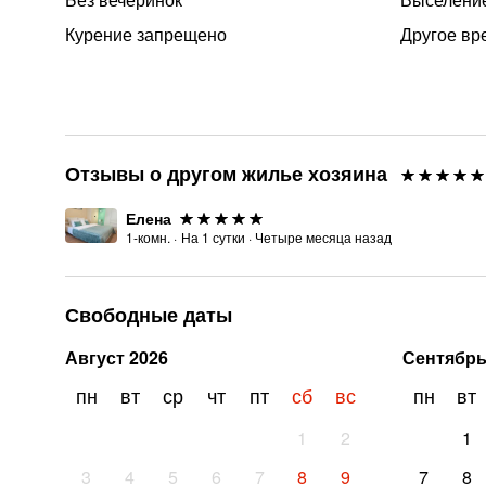
Курение запрещено
Другое вр
Отзывы о другом жилье хозяина
Елена
1-комн.
·
На
1
сутки
·
Четыре месяца назад
Свободные даты
Август
2026
Сентябр
пн
вт
ср
чт
пт
сб
вс
пн
вт
1
2
1
3
4
5
6
7
8
9
7
8