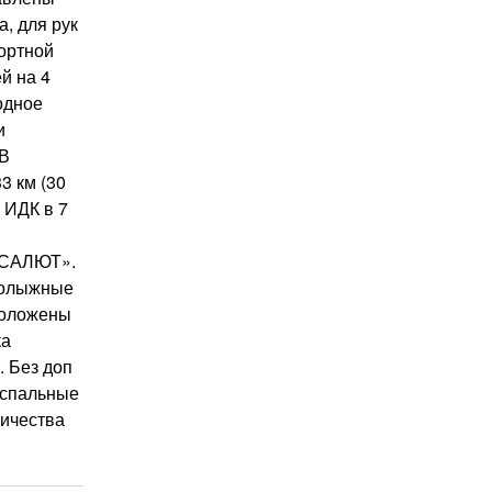
, для рук
ортной
й на 4
одное
и
 В
3 км (30
р ИДК в 7
 «САЛЮТ».
рнолыжные
сположены
ка
. Без доп
 спальные
личества