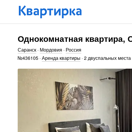
Однокомнатная квартира, С
Саранск
·
Мордовия
·
Россия
№
436105
·
Аренда квартиры
·
2 двуспальных места