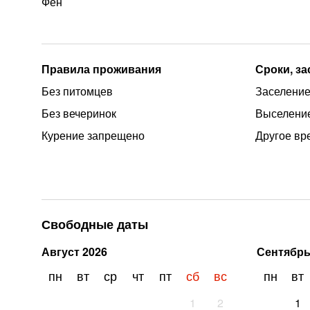
Фен
Правила проживания
Сроки, з
Без питомцев
Заселение 
Без вечеринок
Выселение
Курение запрещено
Другое вр
Свободные даты
Август
2026
Сентябр
пн
вт
ср
чт
пт
сб
вс
пн
вт
1
2
1