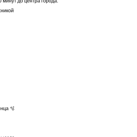
0 минут до центра города.
хникой
енца 🫧