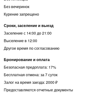
Лица младше 18 лет заселяются только с родителями
Без вечеринок
или законными представителями!
Курение запрещено
Не заселяем с животными!
Проведение торжеств, вечеринок, и т.д. запрещено!
Сроки, заселение и выезд
Распитие спиртных напитков и нахождение в
Заселение с 14:00 до 21:00
состоянии опьянения в квартире запрещено!
Выселение в 12:00
Курение в квартире запрещено!
Другое время по согласованию
Количество гостей должно совпадать с количеством
человек в брони!
Бронирование и оплата
В подъезде ведется видеонаблюдение. Для заселения
Безопасная предоплата: 17%
необходим паспорт.
Бесплатная отмена: за 7 суток
При нарушении правил проживания залог не
Залог на время заезда: 2000 ₽
возвращается! Гость, нарушивший правила,
Предоставляются отчетные документы
выселяется!
Обратите внимание на то, что квартира считается
забронированной только ПОСЛЕ внесения Вами