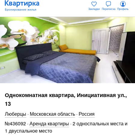
Закладки
Переписка
Профиль
Однокомнатная квартира, Инициативная ул.,
13
Люберцы
·
Московская область
·
Россия
№
436092
·
Аренда квартиры
·
2 односпальных места и
1 двуспальное место