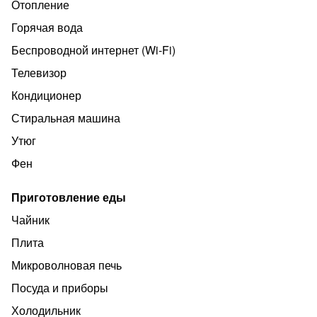
В распоряжении наших гостей:
Отопление
-большая 2-х спальная кровать
Горячая вода
- бесплатный WI-Fi
Беспроводной интернет (Wi‑Fi)
- ЖК Телевизор
Телевизор
- СВЧ печь
Кондиционер
- чайник
Стиральная машина
- холодильник
Утюг
- электроплита
Фен
- столовые принадлежности
Приготовление еды
- посуда
Чайник
- всегда чистое и свежее постельное бельё и полотенца
Плита
-стиральная машина
Микроволновая печь
Установлен КОНДИЦИОНЕР!
Посуда и приборы
Генеральная уборка проводится после КАЖДОГО
Холодильник
выезда.