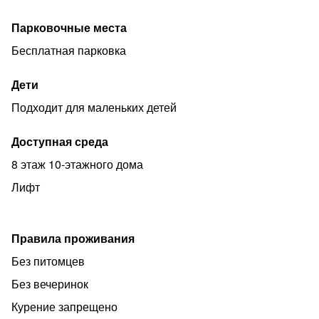
Предоставляем все необходимые отчётные
Парковочные места
документы.
Бесплатная парковка
P.S. Цена может меняться в зависимости от времени
проживания и количества человек. В праздничные дни
Дети
и дни повышенного спроса возможен повышенный
Подходит для маленьких детей
тариф.
Доступная среда
8 этаж 10-этажного дома
Лифт
Правила проживания
Без питомцев
Без вечеринок
Курение запрещено