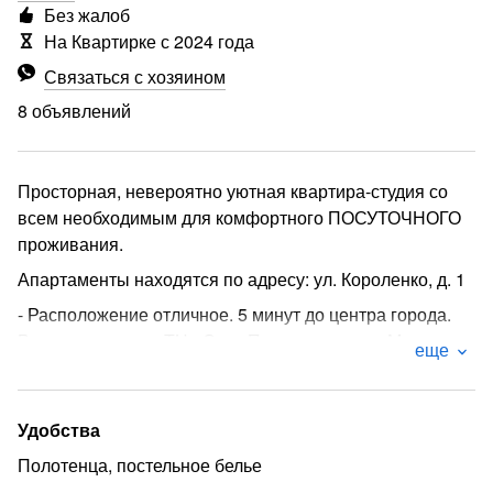
Без жалоб
На Квартирке с 2024 года
Связаться с хозяином
8 объявлений
Просторная, невероятно уютная квартира-студия со
всем необходимым для комфортного ПОСУТОЧНОГО
проживания.
Апартаменты находятся по адресу: ул. Короленко, д. 1
- Расположение отличное. 5 минут до центра города.
Рядом находится ТЦ «Сити Парк», стадион «Мордовия
еще
Арена», Эко-Парк. Всё в шаговой доступности
У дома есть остановки общественного транспорта.
Удобства
- Мы всегда стараемся создать максимально
домашнюю атмосферу.
Полотенца, постельное белье