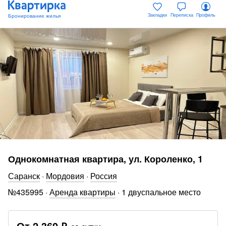
Закладки
Переписка
Профиль
Однокомнатная квартира, ул. Короленко, 1
Саранск
·
Мордовия
·
Россия
№
435995
·
Аренда квартиры
·
1 двуспальное место
От
2 360 ₽