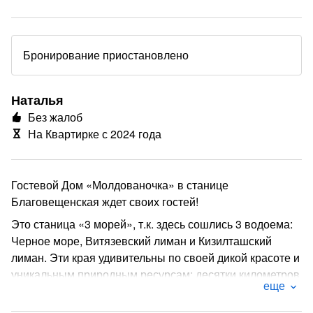
Бронирование приостановлено
Наталья
Без жалоб
На Квартирке с 2024 года
Гостевой Дом «Молдованочка» в станице
Благовещенская ждет своих гостей!
Это станица «3 морей», т.к. здесь сошлись 3 водоема:
Черное море, Витязевский лиман и Кизилташский
лиман. Эти края удивительны по своей дикой красоте и
уникальным природным ресурсам: десятки километров
еще
первоклассных песчаных пляжей с дюнами, лечебные
грязи, виноградники, обилие свежих фруктов и овощей.