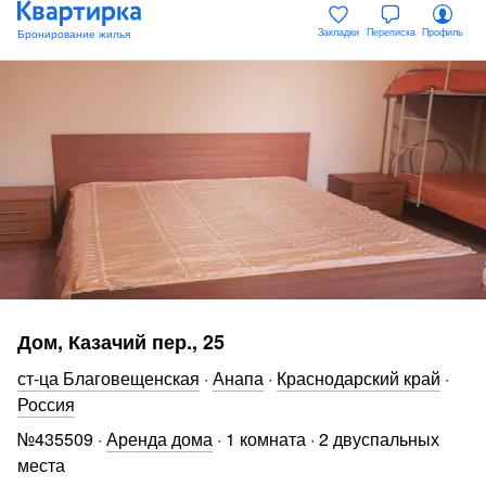
Закладки
Переписка
Профиль
Дом, Казачий пер., 25
ст-ца Благовещенская
·
Анапа
·
Краснодарский край
·
Россия
№
435509
·
Аренда дома
·
1 комната
·
2 двуспальных
места