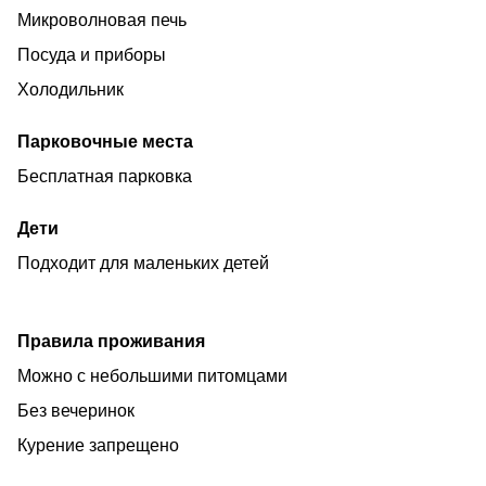
рестораны, где Вы можете насладиться освежающими
Микроволновая печь
напитками и разнообразием блюд!
Посуда и приборы
Демократичная ценовая политика, тихие теплые
Холодильник
вечера подарят Вам положительные эмоции и
незабываемые воспоминания об отдыхе.
Парковочные места
Здесь Вас тепло встретят и Вы в полной мере
Бесплатная парковка
почувствуете южное гостеприимство!
Мы ждем Вас в гости!
Дети
Подходит для маленьких детей
Правила проживания
Можно с небольшими питомцами
Без вечеринок
Курение запрещено