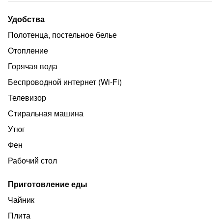
автостоянка, тренажёрный зал. Квартира не для
гулянок!!! .Командированным на длительный срок,
Удобства
скидки. Документы предоставляются.
Полотенца, постельное белье
Отопление
Горячая вода
Беспроводной интернет (Wi‑Fi)
Телевизор
Стиральная машина
Утюг
Фен
Рабочий стол
Приготовление еды
Чайник
Плита