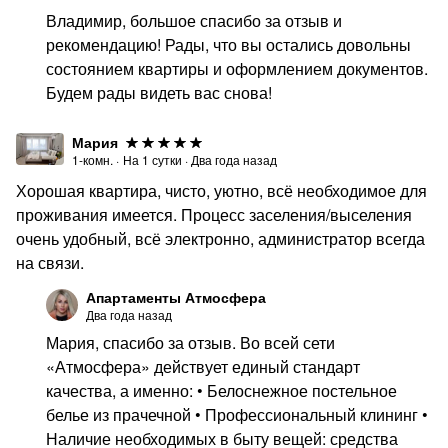
▪ Парки: Победы, Молодёжный, Нижний, Зеленый
Владимир, большое спасибо за отзыв и
остров — для прогулок и отдыха
рекомендацию! Рады, что вы остались довольны
▪ Ж/д и автовокзал — удобный выезд из города
состоянием квартиры и оформлением документов.
Будем рады видеть вас снова!
В 30–60 минутах на машине:
▪ Парк «Кудыкина гора»
Мария
▪ Усадьба «Скорняково-Архангельское»
1-комн.
·
На
1
сутки
·
Два года назад
▪ Природный заповедник «Галичья гора»
Хорошая квартира, чисто, уютно, всё необходимое для
проживания имеется. Процесс заселения/выселения
▪ Природный парк «Олений»
очень удобный, всё электронно, администратор всегда
▪ Археологический парк «Аргамач»
на связи.
❤️ ДОБАВЬТЕ ЭТО ОБЪЯВЛЕНИЕ В ИЗБРАННОЕ,
Апартаменты Атмосфера
ЧТОБЫ НЕ ПОТЕРЯТЬ!
Два года назад
А ЛУЧШЕ ВЫБИРАЙТЕ ДАТЫ И БРОНИРУЙТЕ
Мария, спасибо за отзыв. Во всей сети
ПРЯМО СЕЙЧАС!
«Атмосфера» действует единый стандарт
качества, а именно: • Белоснежное постельное
белье из прачечной • Профессиональный клининг •
Наличие необходимых в быту вещей: средства