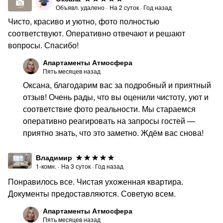
комплект белья для кровати. Дополнительный комплект
Объявл. удалено
·
На
2
суток
·
Год назад
для дивана — 600 руб./шт. (по запросу)
Чисто, красиво и уютно, фото полностью
РАСПОЛОЖЕНИЕ — ЕЛЕЦКИЙ МИКРОРАЙОН
соответствуют. Оперативно отвечают и решают
вопросы. Спасибо!
В шаговой доступности:
▪ Магазины: Пятёрочка, Магнит, Красное & Белое
Апартаменты Атмосфера
Пять месяцев назад
▪ Кафе и рестораны: Coffee Way, Singapore,
Оксана, благодарим вас за подробный и приятный
Неместные, Вкусно — и точка
отзыв! Очень рады, что вы оценили чистоту, уют и
▪ Аптеки и медпункты
соответствие фото реальности. Мы стараемся
оперативно реагировать на запросы гостей —
▪ Фитнес-клуб и бассейн
приятно знать, что это заметно. Ждём вас снова!
▪ Остановки транспорта — удобный выезд в центр и
другие районы
Владимир
В 5–15 минутах на машине:
1-комн.
·
На
3
суток
·
Год назад
Понравилось все. Чистая ухоженная квартира.
▪ Университеты: ЛГТУ, ЛГПУ, Медколледж
Документы предоставляются. Советую всем.
▪ Торговые центры: Европа, Ривьера, Москва,
Меркурий
Апартаменты Атмосфера
Пять месяцев назад