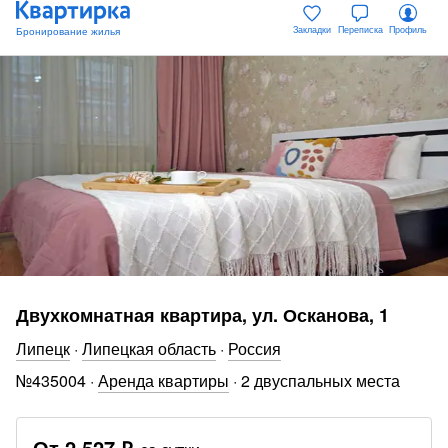
Закладки
Переписка
Профиль
Двухкомнатная квартира, ул. Осканова, 1
Липецк
·
Липецкая область
·
Россия
№
435004
·
Аренда квартиры
·
2 двуспальных места
От
2 527 ₽