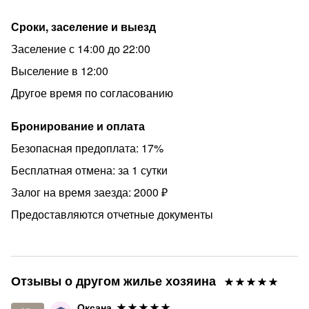
Залог: возвращается в день выезда после уборки и
Сроки, заселение и выезд
проверки квартиры
Заселение с 14:00 до 22:00
Для заселения требуется паспорт или водительское
удостоверение
Выселение в 12:00
Оформляем отчётные документы
Другое время по согласованию
Питомцы: по согласованию до 10кг, увеличенный залог
Бронирование и оплата
Курение: запрещено
Безопасная предоплата: 17%
Заезд: с 14:00 | Выезд: до 12:00
Бесплатная отмена: за 1 сутки
Ранний заезд/ поздний выезд по договорённости за
Залог на время заезда: 2000 ₽
доплату
Предоставляются отчетные документы
⚠️ ВАЖНО:
• На территории дома и подъезда ведётся
круглосуточное видеонаблюдение, объект находится
под охраной Росгвардии
Отзывы о другом жилье хозяина
• В стоимость проживания для 1–2 человек включён 1
Оксана