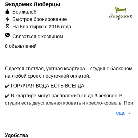
Экодомик Люберцы
Без жалоб
Быстрое бронирование
На Квартирке с 2015 года
Связаться с хозяином
8 объявлений
Сдаётся светлая, уютная квартира – студия с балконом
на любой срок с посуточной оплатой.
✔️ ГОРЯЧАЯ ВОДА ЕСТЬ ВСЕГДА
✔️ В квартире могут расположиться до 3 человек. В
студии есть двуспальная кровать и кресло-кровать. При
необходимости, двуспальная кровать раздвигается на
еще
две односпальные и 3 человека могут лечь отдельно.
✔️ В кухне имеется холодильник, микроволновая печь,
чайник, плита, духовка. Есть вся необходимая посуда.
Удобства