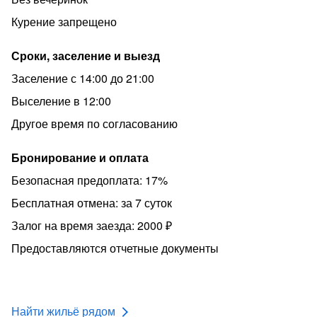
или законными представителями!
Курение запрещено
Не заселяем с животными!
Проведение торжеств, вечеринок, и т.д. запрещено!
Сроки, заселение и выезд
Распитие спиртных напитков и нахождение в
Заселение с 14:00 до 21:00
состоянии опьянения в квартире запрещено!
Выселение в 12:00
Курение в квартире запрещено!
Другое время по согласованию
Количество гостей должно совпадать с количеством
человек в брони!
Бронирование и оплата
В подъезде ведется видеонаблюдение. Для заселения
Безопасная предоплата: 17%
необходим паспорт.
Бесплатная отмена: за 7 суток
При нарушении правил проживания залог не
Залог на время заезда: 2000 ₽
возвращается! Гость, нарушивший правила,
Предоставляются отчетные документы
выселяется!
Обратите внимание на то, что квартира считается
забронированной только ПОСЛЕ внесения Вами
предоплаты! Если вы нажали забронировать и
Найти жильё рядом