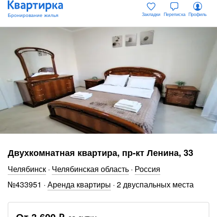
Закладки
Переписка
Профиль
Двухкомнатная квартира, пр-кт Ленина, 33
Челябинск
·
Челябинская область
·
Россия
№
433951
·
Аренда квартиры
·
2 двуспальных места
От
3 600 ₽