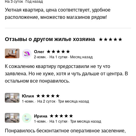
На
3
суток
·
Год назад
Уютная квартира, цена соответствует, удобное
расположение, множество магазинов рядом!
Отзывы о другом жилье хозяина
Олег
2-комн.
·
На
1
сутки
·
Месяц назад
К сожалению квартиру предоставили не ту что
заявлена. Но не хуже, хотя и чуть дальше от центра. В
остальном все понравилось.
Юлия
1-комн.
·
На
2
суток
·
Три месяца назад
Ирина
1-комн.
·
На
1
сутки
·
Три месяца назад
Понравилось бесконтактное оперативное заселение,