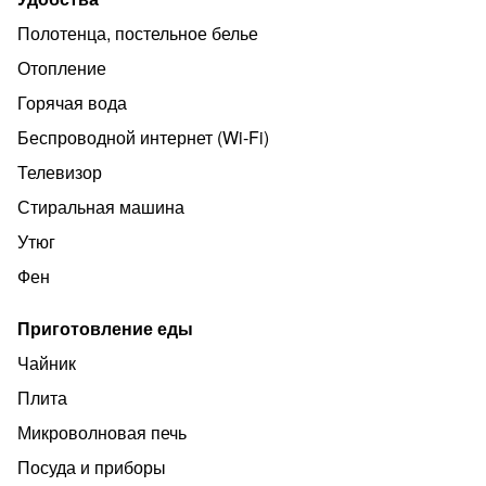
нашего гостя!
Полотенца, постельное белье
- Бесплатная уборка квартиры и замена постельного
белья горничной каждый 7 день Вашего проживания!!!
Отопление
- В наших квартирах всегда чистота и порядок.
Горячая вода
У нас выдаются отчётные документы для
Беспроводной интернет (Wi‑Fi)
командировочных!!!
Телевизор
Стиральная машина
Утюг
Фен
Приготовление еды
Чайник
Плита
Микроволновая печь
Посуда и приборы