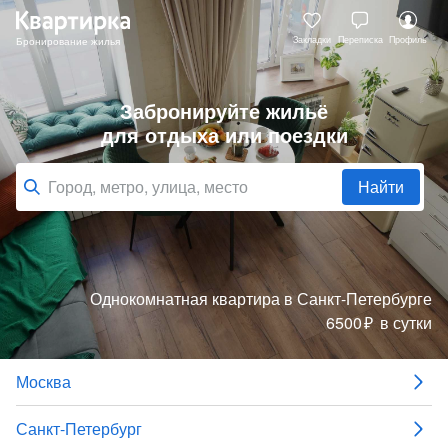
Закладки
Переписка
Профиль
Забронируйте жильё
для отдыха или поездки
Найти
Однокомнатная квартира
в Санкт-Петербурге
6500
₽
в сутки
Москва
Санкт-Петербург