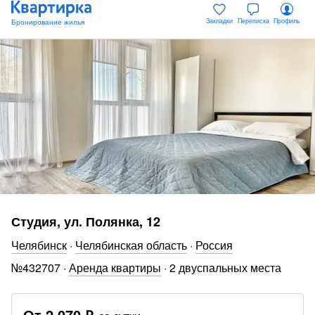
Закладки
Переписка
Профиль
Студия, ул. Полянка, 12
Челябинск
·
Челябинская область
·
Россия
№
432707
·
Аренда квартиры
·
2 двуспальных места
От
2 070 ₽