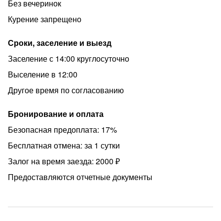
Без вечеринок
При заезде необходимо внести залог в размере 2000
рублей и предъявить действительное удостоверение
Курение запрещено
личности (паспорт).
Сроки, заселение и выезд
КВАРТИРА НЕ СДАЕТСЯ ПОД МЕРОПРИЯТИЯ
ЛЮБОГО ФОРМАТА!
Заселение с 14:00 круглосуточно
Северо-запад Челябинска, с развитой
Выселение в 12:00
инфраструктурой. Недалеко улицы – Бейвеля,
Другое время по согласованию
Салавата Юлаева, Чичерина, проспект Победы.
Рядом есть буквально всё - продуктовые магазины,
Бронирование и оплата
аптечные пункты, кафе.
Безопасная предоплата: 17%
Учебные заведения:
Бесплатная отмена: за 1 сутки
Южно-Уральский технологический университет - ЮУтУ
Залог на время заезда: 2000 ₽
(Комсомольский просп, 113А)
Предоставляются отчетные документы
Челябинский государственный университет - ЧелГУ
(Братьев Кашириных, 129)
Спортивные заведения: