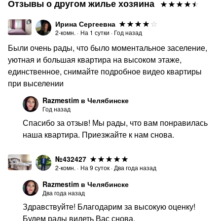
Отзывы о другом жилье хозяина
Ледовая арена "Трактор" (250-летия Челябинска, 38)
ДЮСЦ Единоборств (Рязанская, 14)
Ирина Сергеевна
2-комн.
·
На
1
сутки
·
Год назад
Лечебные учреждения:
Были очень рады, что было моментальное заселение,
Центр сердечно-сосудистой хирургии (просп. Героя
уютная и большая квартира на высоком этаже,
России Е.Н. Родионова, 2)
единственное, снимайте подробное видео квартиры
Медцентр «Источник» (Чичерина, 34А)
при выселении
Кожвендиспансер №3 (Чичерина, 10)
Razmestim в Челябинске
Год назад
Полимедика (Полянка, 2А)
Спасибо за отзыв! Мы рады, что вам понравилась
Комплексы:
наша квартира. Приезжайте к нам снова.
ТРК "Ёлки"
№432427
ТРК "Космос"
2-комн.
·
На
9
суток
·
Два года назад
Проведите время в нашем городе с комфортом,
Razmestim в Челябинске
бронируйте квартиру прямо сейчас)!
Два года назад
Здравствуйте! Благодарим за высокую оценку!
Будем рады видеть Вас снова.