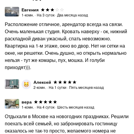
насладиться уютом нашей квартиры — забронируйте
прямо сейчас!
Евгения
1-комн.
·
На
3
суток
·
Два месяца назад
UraganAPART – Ваш дом вдали от дома!
Расположение отличное, арендатор всегда на связи.
Очень маленькая студия. Кровать наверху - ок, нижний
раскладной диван ужасный, спать невозможно.
Квартирка на 1-м этаже, окно во двор. Нет ни сетки на
окне, ни решетки. Очень душно, но открыть нормально
нельзя - тут же комары, пух, мошка. И голуби
приходят))).
Алексей
2-комн.
·
На
1
сутки
·
Пять месяцев назад
вера
1-комн.
·
На
4
суток
·
Шесть месяцев назад
Отдыхали в Москве на новогодних праздниках. Решили
поехать всей семьей, но забронировать гостиницу
оказалось не так-то просто, желаемого номера не