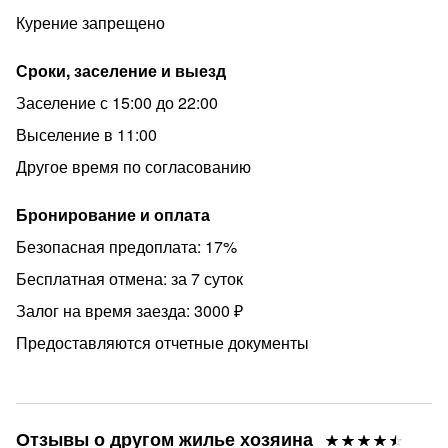
договоренности и оплачивается отдельно
Курение запрещено
Отчётные документы
Связь с менеджером во время заселения и всего
Сроки, заселение и выезд
проживания
Заселение с 15:00 до 22:00
❗️Если гость моложе 21 года, мы берём повышенный
Выселение в 11:00
залог - 5000руб.
Другое время по согласованию
⛔️Запрещено курение !
⛔️Запрещено проведение шумных вечеринок и
Бронирование и оплата
мероприятий!
Безопасная предоплата: 17%
⛔️Запрещено проживание с животными !
Бесплатная отмена: за 7 суток
Наша компания предлагает удобное бесконтактное
Залог на время заезда: 3000 ₽
заселение.До прибытия в квартиру оплачивается
Предоставляются отчетные документы
предоплата и подписывается договор. Полная оплата
проживания происходит после того, как вы въехали и
посмотрели квартиру.
Не упустите возможность пожить в уникальном месте и
Отзывы о другом жилье хозяина