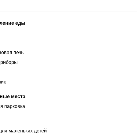
ление еды
овая печь
приборы
ник
ные места
я парковка
для маленьких детей