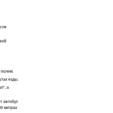
осле
вой
 полем.
утах езды.
л", а
ит автобус
00 метрах