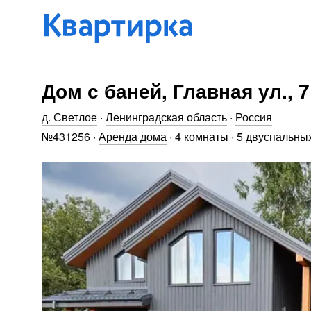
Дом с баней, Главная ул., 7
д. Светлое
·
Ленинградская область
·
Россия
№
431256
·
Аренда дома
·
4 комнаты
·
5 двуспальны