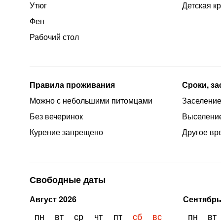
Утюг
Детская к
Фен
Рабочий стол
Правила проживания
Сроки, з
Можно с небольшими питомцами
Заселение 
Без вечеринок
Выселение
Курение запрещено
Другое вр
Свободные даты
Август
2026
Сентябр
пн
вт
ср
чт
пт
сб
вс
пн
вт