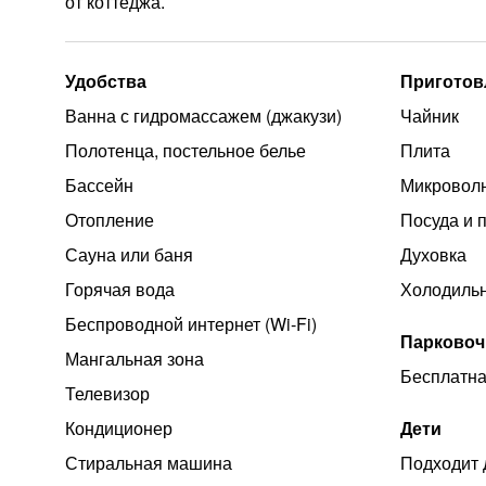
от коттеджа.
Удобства
Приготов
Ванна с гидромассажем (джакузи)
Чайник
Полотенца, постельное белье
Плита
Бассейн
Микроволн
Отопление
Посуда и 
Сауна или баня
Духовка
Горячая вода
Холодиль
Беспроводной интернет (Wi‑Fi)
Парковоч
Мангальная зона
Бесплатна
Телевизор
Кондиционер
Дети
Стиральная машина
Подходит 