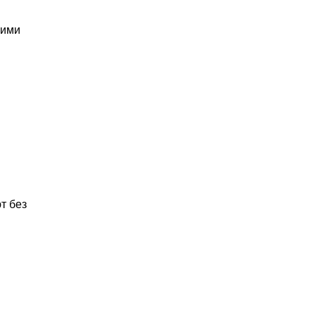
кими
т без