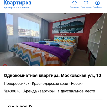
Закладки
Переписка
Профиль
Однокомнатная квартира, Московская ул., 10
Новороссийск
·
Краснодарский край
·
Россия
№
430678
·
Аренда квартиры
·
1 двуспальное место
От
2 089 ₽