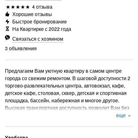
4 отзыва
Хорошие отзывы
Быстрое бронирование
На Квартирке с 2022 года
Связаться с хозяином
3 объявления
Предлагаем Вам уютную квартиру в самом центре
города со свежим ремонтом. В шаговой доступности 2
торгово-развлекательных центра, автовокзал, кафе,
детское кафе, столовая, сквер, детская и спортивная
площадка, бассейн, набережная и многое другое.
Высокая транспортная доступность позволит Вам без
проблем добраться в любую точку города. Квартира
еще
оборудована всем необходимым для комфортного
пребывания: чай, кофе, капсулы для кофемашины,
постельные принадлежности.
Удобства