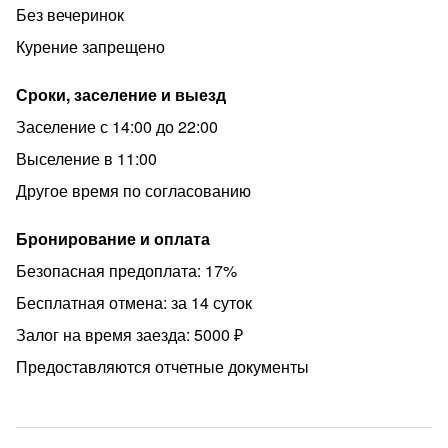
осуществляется по предварительному запросу.
Без вечеринок
5. ✅ Принимаем гостей старше 22 лет или в
Курение запрещено
сопровождении лиц достигших данного возраста.
Несовершеннолетние гости могут быть размещены
Сроки, заселение и выезд
вместе с родителями, либо с лицом старше 22 лет при
Заселение с 14:00 до 22:00
предоставлении нотариальной доверенности на
сопровождение ребёнка.
Выселение в 11:00
6. ⛔️ Оставляем за собой право отказать в заселении
Другое время по согласованию
людям, находящимся в неадекватном состоянии.
Бронирование и оплата
❓Если у Вас возникли вопросы или есть пожелания -
напишите нам:
Безопасная предоплата: 17%
🫶 Приятного проживания! Благодарим, что выбрали
Бесплатная отмена: за 14 суток
нас!
Залог на время заезда: 5000 ₽
Предоставляются отчетные документы