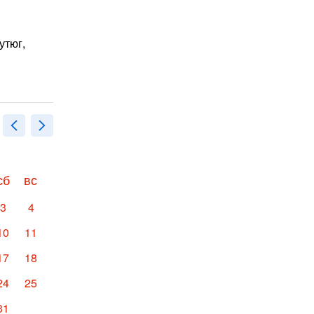
утюг,
Ноябрь
2026
Дека
сб
вс
пн
вт
ср
чт
пт
сб
вс
пн
3
4
1
10
11
2
3
4
5
6
7
8
7
17
18
9
10
11
12
13
14
15
14
24
25
16
17
18
19
20
21
22
21
31
23
24
25
26
27
28
29
28