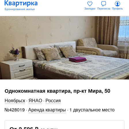
Закладки
Переписка
Профиль
Однокомнатная квартира, пр-кт Мира, 50
Ноябрьск
·
ЯНАО
·
Россия
№
428019
·
Аренда квартиры
·
1 двуспальное место
От
2 596 ₽