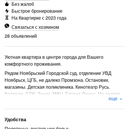
Без жалоб
Быстрое бронирование
На Квартирке с 2023 года
Связаться с хозяином
28 объявлений
Уютная квартира в центре города для Вашего
комфортного проживания.
Рядом Ноябрьский Городской суд, отделение УВД
Ноябрьск, ЦГБ, не далеко Промзона. Остановки,
магазины. Детская поликлиника. Кинотеатр Русь.
Колледж. СОК. Зенит. МФЦ. Глория Джинс. Не далеко
еще
ЖД вокзал. Детский парк. Администрация.
Газпромнефть
Квартира однокомнатная, светлая , чистая, очень
Удобства
теплая. С удобной широкой кроватью , полностью
Полотенца, постельное белье