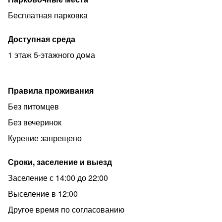
себе иметь паспорт и залог.
Бесплатная парковка
Звоните, мы всегда готовы помочь и сделать ваше
пребывание приятным и комфортным!"
Доступная среда
У нас не КУРЯТ!
1 этаж 5-этажного дома
Правила проживания
Без питомцев
Без вечеринок
Курение запрещено
Сроки, заселение и выезд
Заселение с 14:00 до 22:00
Выселение в 12:00
Другое время по согласованию