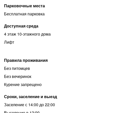
по QR-коду или оплатить через РАСЧЕТНЫЙ СЧЕТ.
Парковочные места
Круглосуточное удаленное заселение в квартиру. При
Бесплатная парковка
себе иметь паспорт и залог.
Звоните, мы всегда готовы помочь и сделать ваше
Доступная среда
пребывание приятным и комфортным!"
4 этаж 10-этажного дома
У нас не КУРЯТ!
Лифт
Правила проживания
Без питомцев
Без вечеринок
Курение запрещено
Сроки, заселение и выезд
Заселение с 14:00 до 22:00
Выселение в 12:00