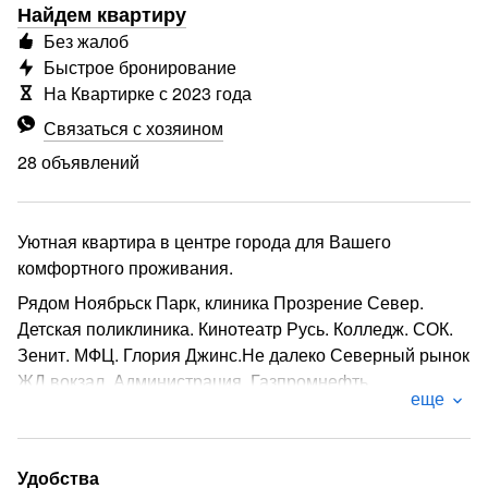
Найдем квартиру
Без жалоб
Быстрое бронирование
На Квартирке с 2023 года
Связаться с хозяином
28 объявлений
Уютная квартира в центре города для Вашего
комфортного проживания.
Рядом Ноябрьск Парк, клиника Прозрение Север.
Детская поликлиника. Кинотеатр Русь. Колледж. СОК.
Зенит. МФЦ. Глория Джинс.Не далеко Северный рынок
ЖД вокзал. Администрация. Газпромнефть
еще
Квартира однокомнатная, светлая , чистая, теплая. С
удобной широкой кроватью, дополнительное спальное
место : кресло-кровать и полуторная кровать , с
Удобства