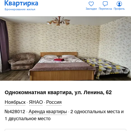
Закладки
Переписка
Профиль
Однокомнатная квартира, ул. Ленина, 62
Ноябрьск
·
ЯНАО
·
Россия
№
428012
·
Аренда квартиры
·
2 односпальных места и
1 двуспальное место