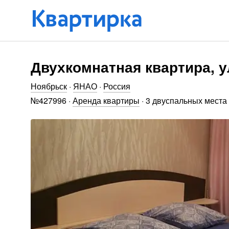
Двухкомнатная квартира, у
Ноябрьск
·
ЯНАО
·
Россия
№
427996
·
Аренда квартиры
·
3 двуспальных места