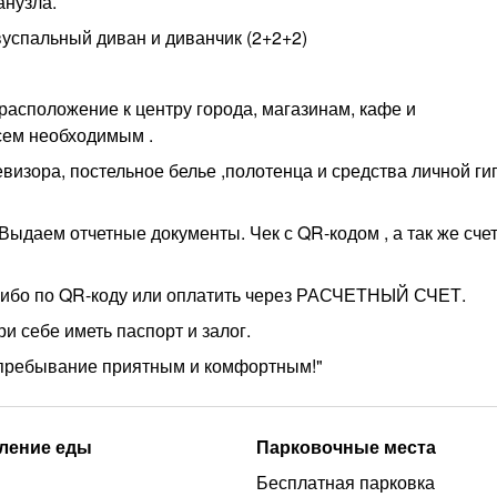
анузла.
вуспальный диван и диванчик (2+2+2)
расположение к центру города, магазинам, кафе и
сем необходимым .
евизора, постельное белье ,полотенца и средства личной г
ыдаем отчетные документы. Чек с QR-кодом , а так же счет
 либо по QR-коду или оплатить через РАСЧЕТНЫЙ СЧЕТ.
и себе иметь паспорт и залог.
е пребывание приятным и комфортным!"
ление еды
Парковочные места
Бесплатная парковка