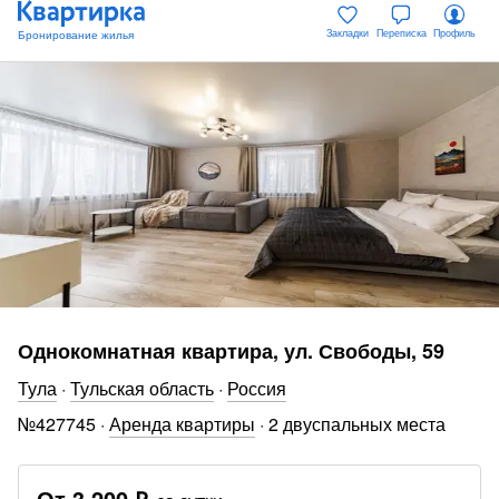
Закладки
Переписка
Профиль
Однокомнатная квартира, ул. Свободы, 59
Тула
·
Тульская область
·
Россия
№
427745
·
Аренда квартиры
·
2 двуспальных места
От
3 200 ₽