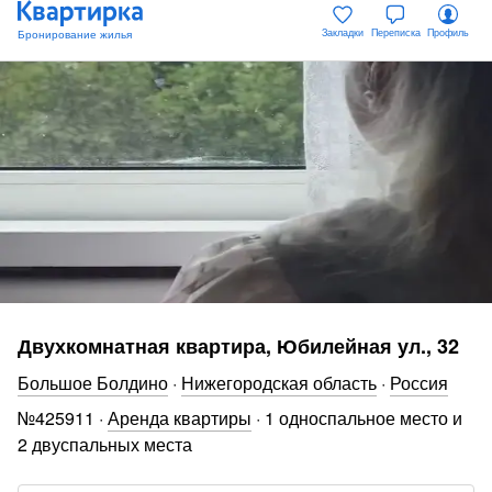
Закладки
Переписка
Профиль
Двухкомнатная квартира, Юбилейная ул., 32
Большое Болдино
·
Нижегородская область
·
Россия
№
425911
·
Аренда квартиры
·
1 односпальное место и
2 двуспальных места