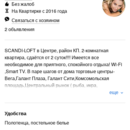
Без жалоб
На Квартирке с 2016 года
Связаться с хозяином
2 объявления
SCANDI-LOFT в Центре, район КП. 2-комнатная
квартира, сдаётся от 2 суток!!!! Имеется все
необходимое для приятного, спокойного отдыха! Wi-Fi
,Smart TV. В паре шагов от дома торговые центры-
Вега,Галант Плаза, Галант Сити,Комсомольская
площадь,Центральный рынок ( рыба, икра,
морепродукты, сувениры для гостей города), кафе,
еще
рестораны, бары, стадион Спартак, Култучное
озеро,Сопка любви,набережная, ресторан Яранга,
Камбала,кафе Советское, дом Быта, МФЦ, филиалы
Удобства
банков,остановка общественного транспорта(по
Полотенца, постельное белье
городу, аэропорт, Паратунка и т. д). При необходимости