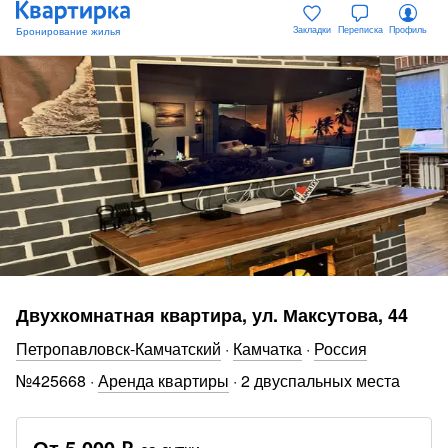
Закладки
Переписка
Профиль
Двухкомнатная квартира, ул. Максутова, 44
Петропавловск-Камчатский
·
Камчатка
·
Россия
№
425668
·
Аренда квартиры
·
2 двуспальных места
От
5 000 ₽