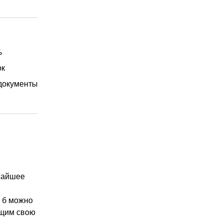
%
ок
документы
ежайшее
и б можно
ющим свою