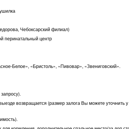
сушилка
Федорова, Чебоксарский филиал)
кой перинатальный центр
сное-Белое», «Бристоль», «Пивовар», «Звениговский».
 запросу).
 выезде возвращается (размер залога Вы можете уточнить у
имость).
 для кормления, дополнительное спальное место(за доп.ст