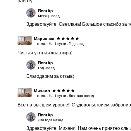
работу!
RentAp
Месяц назад
Здравствуйте, Светлана! Большое спасибо за т
Марианна
1-комн.
·
На
1
сутки
·
Год назад
Чистая уютная квартира)
RentAp
Год назад
Благодарим за отзыв)
Михаил
1-комн.
·
На
1
сутки
·
Два года назад
Все на высшем уровне!! С удовольствием заброниру
RentAp
Два года назад
Здравствуйте, Михаил. Нам очень приятно слыш