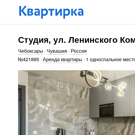
Студия, ул. Ленинского Ко
Чебоксары
·
Чувашия
·
Россия
№
421885
·
Аренда квартиры
·
1 односпальное место