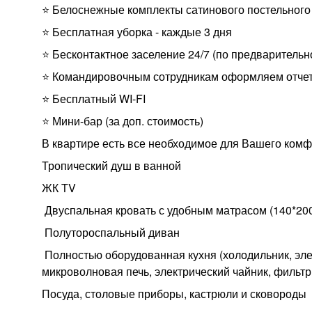
⭐️ Белоснежные комплекты сатинового постельног
⭐️ Бесплатная уборка - каждые 3 дня
⭐️ Бесконтактное заселение 24/7 (по предваритель
⭐️ Командировочным сотрудникам оформляем отчет
⭐️ Бесплатный WI-FI
⭐️ Мини-бар (за доп. стоимость)
В квартире есть все необходимое для Вашего комф
Тропический душ в ванной
ЖК TV
️ Двуспальная кровать с удобным матрасом (140*20
️ Полутороспальный диван
️ Полностью оборудованная кухня (холодильник, эл
микроволновая печь, электрический чайник, фильтр
Посуда, столовые приборы, кастрюли и сковороды