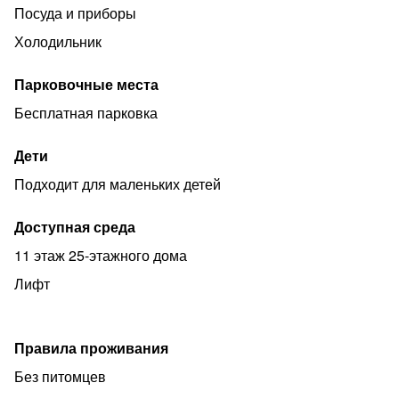
валют, свободные парковочные места.
Посуда и приборы
Идеальный вариант вместо отеля снять квартиру
Холодильник
посуточно для командировки или семейного отдыха.
Парковочные места
Цена аренды квартиры может меняться в зависимости
от времени заселения, срока бронирования и
Бесплатная парковка
количества гостей.
Дети
Скидки от количества дней проживания! Звоните!
Подходит для маленьких детей
Доступная среда
11 этаж 25-этажного дома
Лифт
Правила проживания
Без питомцев