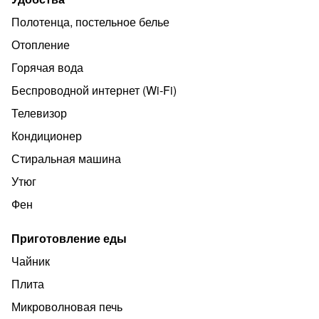
· Бесплатный высокоскоростной Wi-Fi
Полотенца, постельное белье
· Холодильник
Отопление
· Кондиционер
Горячая вода
. Кухонная плита
Беспроводной интернет (Wi‑Fi)
· Электрический чайник
Телевизор
· Микроволновка
Кондиционер
· Стиральная машина / фен / утюг
Стиральная машина
· Сушилка для белья
Утюг
· душ
Фен
· столы, стулья
Приготовление еды
· Оборудованная кухня, посуда, все для приготовления
Чайник
еды.
Плита
Рядом:
Микроволновая печь
аптека, кинотеатр, парк, магазины, пункты обмена