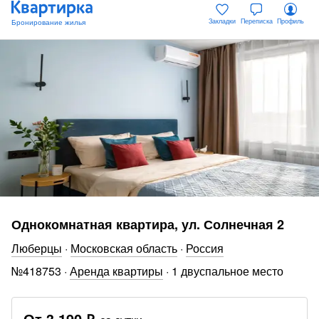
Закладки
Переписка
Профиль
Однокомнатная квартира, ул. Солнечная 2
Люберцы
·
Московская область
·
Россия
№
418753
·
Аренда квартиры
·
1 двуспальное место
От
3 190 ₽