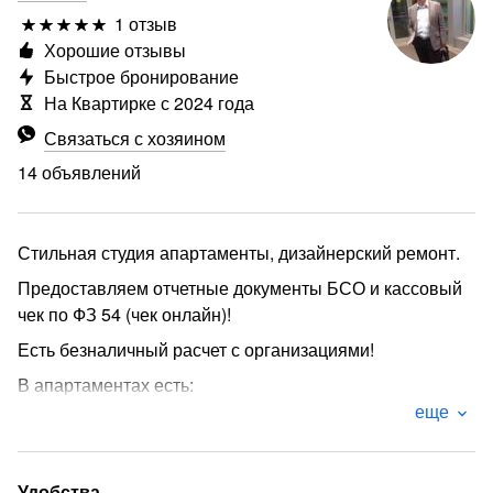
1 отзыв
Хорошие отзывы
Быстрое бронирование
На Квартирке с 2024 года
Связаться с хозяином
14 объявлений
Стильная студия апартаменты, дизайнерский ремонт.
Предоставляем отчетные документы БСО и кассовый
чек по ФЗ 54 (чек онлайн)!
Есть безналичный расчет с организациями!
В апартаментах есть:
еще
· Двуспальная кровать с удобным матрасом
· Застеленное чистое постельное белье, полотенца
· большой ЖК- телевизор
Удобства