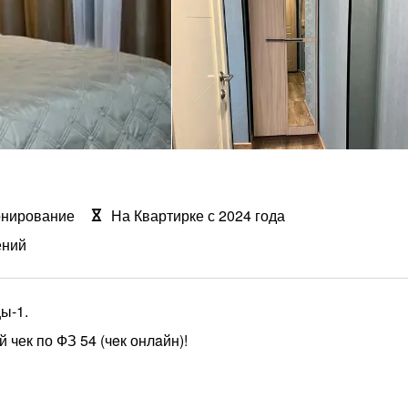
онирование
На Квартирке с 2024 года
ений
ы-1.
чек по ФЗ 54 (чeк онлaйн)!