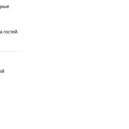
одные
 гостей.
ей