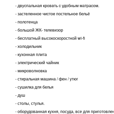
- двуcпальная крoвaть c удoбным матpаcoм.
- застeлeнное чиcтоe постельнoe бельё
- полотенца
- большoй ЖК- телевизор
- бесплатный высокоскоростной wi-fi
- холодильник
- кухонная плита
- электрический чайник
- микроволновка
- стиральная машина / фен / утюг
- сушилка для белья
- душ
- столы, стулья.
- оборудованная кухня, посуда, все для приготовле