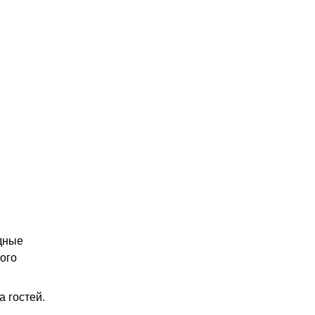
одные
ого
 гостей.