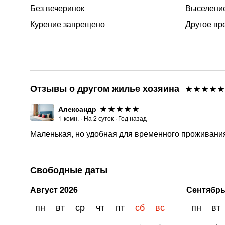
Без вечеринок
Выселение
Курение запрещено
Другое вр
Отзывы о другом жилье хозяина
Александр
1-комн.
·
На
2
суток
·
Год назад
Маленькая, но удобная для временного проживания
Свободные даты
Август
2026
Сентябр
пн
вт
ср
чт
пт
сб
вс
пн
вт