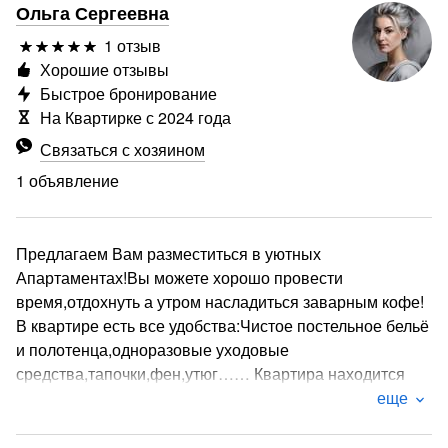
Ольга Сергеевна
1 отзыв
Хорошие отзывы
Быстрое бронирование
На Квартирке с 2024 года
Связаться с хозяином
1 объявление
Предлагаем Вам разместиться в уютных
Апартаментах!Вы можете хорошо провести
время,отдохнуть а утром насладиться заварным кофе!
В квартире есть все удобства:Чистое постельное бельё
и полотенца,одноразовые уходовые
средства,тапочки,фен,утюг…… Квартира находится
недалеко от въезда в город! В шаговой доступности
еще
магазины, аптеки, рестораны, музей вертолётов,
золотного шитья, в пешей доступности музей А. С.