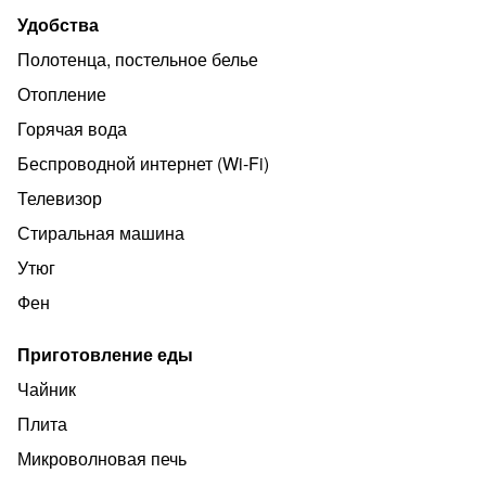
Пушкина! Заселение строго по паспорту 21+!Курение и
Удобства
шумные вечеринки строго запрещены!!!
Полотенца, постельное белье
Отопление
Горячая вода
Беспроводной интернет (Wi‑Fi)
Телевизор
Стиральная машина
Утюг
Фен
Приготовление еды
Чайник
Плита
Микроволновая печь