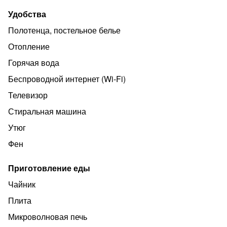
Есть и другие варианты жилья, как в Калининграде, так
и на побережье.
Удобства
Полотенца, постельное белье
Отопление
Горячая вода
Беспроводной интернет (Wi‑Fi)
Телевизор
Стиральная машина
Утюг
Фен
Приготовление еды
Чайник
Плита
Микроволновая печь