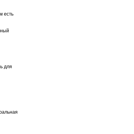
м есть
вный
ль для
иральная