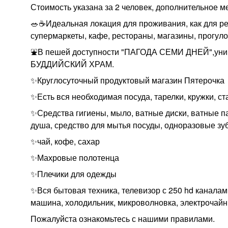
Стоимость указана за 2 человек, дополнительное м
🥗☕️Идеальная локация для проживания, как для ре
супермаркеты, кафе, рестораны, магазины, прогул
⛲️В пешей доступности "ПАГОДА СЕМИ ДНЕЙ",униве
БУДДИЙСКИЙ ХРАМ.
✨Круглосуточный продуктовый магазин Пятерочка
✨Есть вся необходимая посуда, тарелки, кружки, ст
✨Средства гигиены, мыло, ватные диски, ватные пал
душа, средство для мытья посуды, одноразовые зуб
✨чай, кофе, сахар
✨Махровые полотенца
✨Плечики для одежды
✨Вся бытовая техника, телевизор с 250 hd канала
машина, холодильник, микроволновка, электрочайни
Пожалуйста ознакомьтесь с нашими правилами.