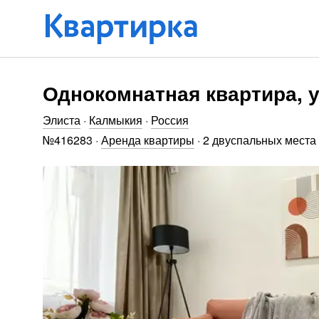
Однокомнатная квартира, ул
Элиста
·
Калмыкия
·
Россия
№
416283
·
Аренда квартиры
·
2 двуспальных места