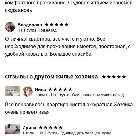
комфортного проживания. С удовольствием вернемся
сюда вновь
Владислав
На
1
сутки
·
Год назад
Отличная квартира, все чисто и уютно. Все
необходимое для проживания имеется, просторная, с
удобной кроватью. Большое спасибо.
Отзывы о другом жилье хозяина
Нина
1-комн.
·
На
1
сутки
·
Одиннадцать месяцев назад
Все понравилось.Квартира чистая,аккуратная.Хозяйка
очень приветливая
Ирина
1-комн.
·
На
2
суток
·
Одиннадцать месяцев назад