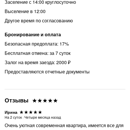
Заселение с 14:00 круглосуточно
уважаем покой соседей и святость места.
Выселение в 12:00
• Курение: Строго запрещено в квартире (для чистоты
воздуха).
Другое время по согласованию
• Животные: К сожалению, размещение с питомцами
Бронирование и оплата
невозможно.
Безопасная предоплата: 17%
• Залог: 2000 руб. (возвращается при выезде до 15:00
при соблюдении порядка и правил проживания).
Бесплатная отмена: за 7 суток
• Документы: Предоставляем отчетные документы (по
Залог на время заезда: 2000 ₽
необходимости), заселение по паспорту.
Предоставляются отчетные документы
Актуальные цены и свободные даты смотрите в
календаре. Стоимость зависит от количества гостей и
сезона.
Отзывы
Всегда на связи и помогу с выбором.
Ирина
На
2
суток
·
Четыре месяца назад
Очень уютная современная квартира, имеется все для