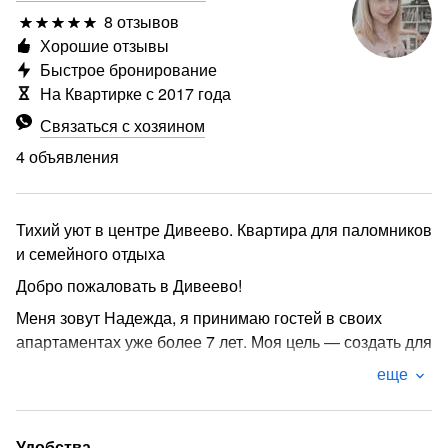
8 отзывов
Хорошие отзывы
Быстрое бронирование
На Квартирке с 2017 года
Связаться с хозяином
4 объявления
Тихий уют в центре Дивеево. Квартира для паломников
и семейного отдыха
Добро пожаловать в Дивеево!
Меня зовут Надежда, я принимаю гостей в своих
апартаментах уже более 7 лет. Моя цель — создать для
вас пространство, где после дороги и молитв можно
еще
хорошо отдохнуть, выспаться и набраться сил.
О КВАРТИРЕ (ДЛЯ ДУШИ И КОМФОРТА)
Удобства