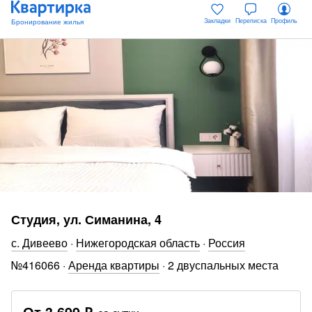
Закладки
Переписка
Профиль
Студия, ул. Симанина, 4
с. Дивеево
·
Нижегородская область
·
Россия
№
416066
·
Аренда квартиры
·
2 двуспальных места
От
3 699 ₽