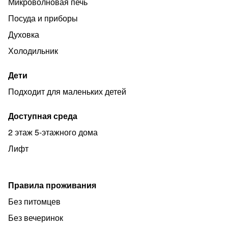
Микроволновая печь
Ранний заезд, поздний выезд обговаривается заранее
Посуда и приборы
за дополнительную оплату.
Духовка
В шаговой доступности находятся: продуктовые
магазины, точки быстрого питания, место для прогулок
Холодильник
на свежем воздухе.
Дети
✓ Работаем с организациями
Подходит для маленьких детей
✓ Наличный и безналичный расчет.
✓ Командированным предоставляем все виды
Доступная среда
отчетных документов.
2 этаж 5-этажного дома
Добро пожаловать в город Воркута, арендуйте у нас в
Лифт
удобное время квартиру посуточно и на длительный
срок!
Правила проживания
Без питомцев
Без вечеринок