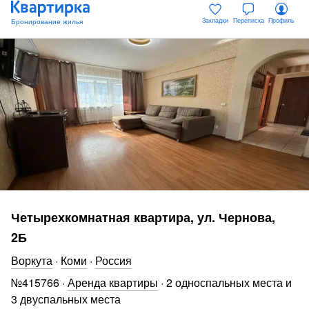
Закладки
Переписка
Профиль
Четырехкомнатная квартира, ул. Чернова,
2Б
Воркута
·
Коми
·
Россия
№
415766
·
Аренда квартиры
·
2 односпальных места и
3 двуспальных места