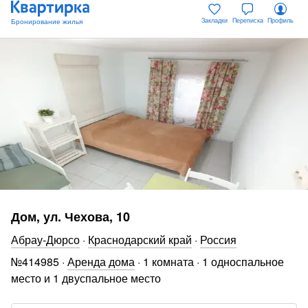
Закладки
Переписка
Профиль
Дом, ул. Чехова, 10
Абрау-Дюрсо
·
Краснодарский край
·
Россия
№
414985
·
Аренда дома
·
1 комната
·
1 односпальное
место и 1 двуспальное место