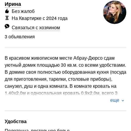
Ирина
Без жалоб
На Квартирке с 2024 года
Связаться с хозяином
3 объявления
В красивом живописном месте Абрау-Дюрсо сдам
уютный домик площадью 30 кв.м. со всеми удобствами.
В домике своя полностью оборудованная кухня (посуда
для приготовления, тарелки, столовые приборы),
санузел, душ и одна комната. В комнате кровать на
1.40х2,0м и односпальная кровать 0,9х2,0м, всего 3
спальных места. Кондиционер, газовая плита,
еще
холодильник, фен, постельное белье и полотенца.
Также на территории есть замечательная кухня-
столовая, где вы сможете насладиться чашкой кофе/
Удобства
чая, приготовить полноценный обед или ужин и просто
Полотенца, постельное белье