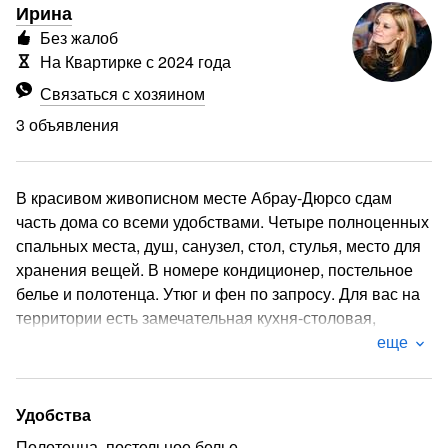
Ирина
Без жалоб
На Квартирке с 2024 года
Связаться с хозяином
3 объявления
В красивом живописном месте Абрау-Дюрсо сдам
часть дома со всеми удобствами. Четыре полноценных
спальных места, душ, санузел, стол, стулья, место для
хранения вещей. В номере кондиционер, постельное
белье и полотенца. Утюг и фен по запросу. Для вас на
территории есть замечательная кухня-столовая,
оборудованная всем необходимым (газовая плита,
еще
холодильник, микроволновка, чайник, стиральная
машинка, посуда, столовые приборы). Как
замечательно утром насладиться пением птиц с
Удобства
чашкой кофе или чая, приготовить полноценный
Полотенца, постельное белье